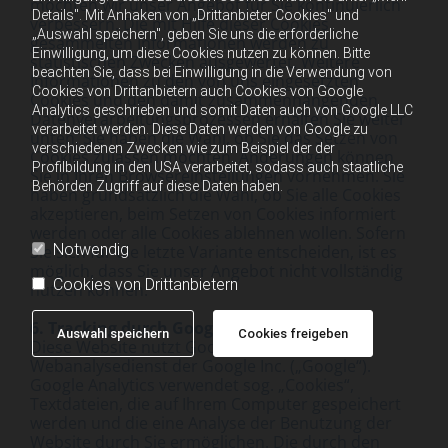
möchten wir unser Angebot für Sie kontinuierlich
Details". Mit Anhaken von „Drittanbieter Cookies" und
verbessern. Die mit Hilfe dieser Cookies
„Auswahl speichern", geben Sie uns die erforderliche
gesammelten Informationen werden zu
Einwilligung, um diese Cookies nutzen zu können. Bitte
statistischen Zwecken ausgewertet. Weitere
beachten Sie, dass bei Einwilligung in die Verwendung von
Informationen zu den von uns eingesetzten
Cookies von Drittanbietern auch Cookies von Google
Cookies und den damit zusammenhängenden
Analytics geschrieben und somit Daten auch von Google LLC
Datenverarbeitungsprozessen erhalten Sie weiter
verarbeitet werden. Diese Daten werden von Google zu
unten. Sie haben die Wahl, ob Sie das Setzen von
verschiedenen Zwecken wie zum Beispiel der der
Cookies zulassen möchten. Änderungen können
Profilbildung in den USA verarbeitet, sodass auch staatliche
Sie in Ihren Browsereinstellungen vornehmen. Sie
Behörden Zugriff auf diese Daten haben.
haben grundsätzlich die Wahl, ob Sie alle Cookies
akzeptieren, beim Setzen von Cookies informiert
werden oder alle Cookies ablehnen wollen. Sofern
Notwendig
Sie sich für die letzte Variante entscheiden, ist es
möglich, dass Sie unser Angebot nicht vollständig
Cookies von Drittanbietern
nutzen können.
6. Tracking durch Google Analytics
Auswahl speichern
Cookies freigeben
Diese Website nutzt Google Analytics, einen
Webanalysedienst der Google Inc. („Google“).
Google Analytics verwendet sog. „Cookies“,
Textdateien, die auf Ihrem Computer gespeichert
werden und die eine Analyse der Benutzung der
Website durch Sie ermöglichen. Die durch den